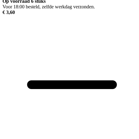
Op voorraad 6 stuks
Voor 18:00 besteld, zelfde werkdag verzonden.
Sand 2208
€ 3,60
Pastel Lilac 268
Petrol 375
Lavender 396
Mandarin 2197