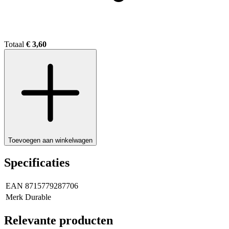
Vintage pink 225
Totaal
€ 3,60
Ivory 326
Linnen 2212
Toevoegen aan winkelwagen
Specificaties
brick 2239
EAN
8715779287706
Merk
Durable
Relevante producten