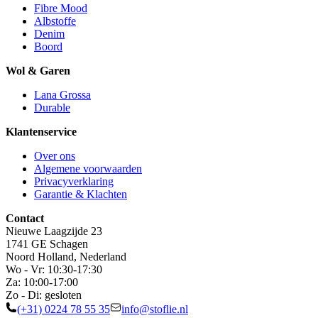
Fibre Mood
Albstoffe
Denim
Boord
Wol & Garen
Lana Grossa
Durable
Klantenservice
Over ons
Algemene voorwaarden
Privacyverklaring
Garantie & Klachten
Contact
Nieuwe Laagzijde 23
1741 GE Schagen
Noord Holland, Nederland
Wo - Vr: 10:30-17:30
Za: 10:00-17:00
Zo - Di: gesloten
(+31) 0224 78 55 35
info@stoflie.nl