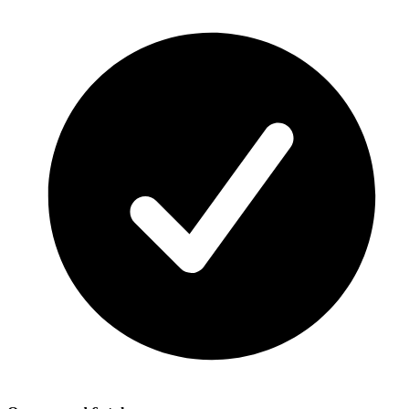
Tropical green 2140
Light green 2158
Khaki 2168
Walnut 344
Coral 2190