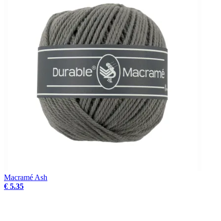
Macramé Ash
€ 5.35