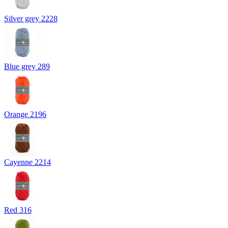
Silver grey 2228
Blue grey 289
Orange 2196
Cayenne 2214
Red 316