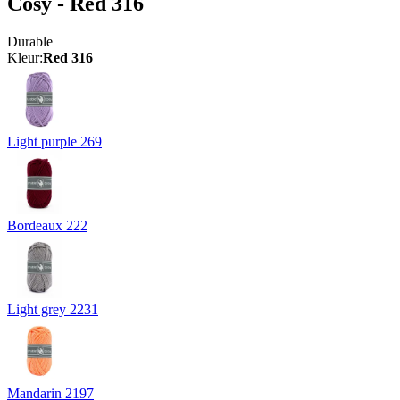
Cosy - Red 316
Durable
Kleur:
Red 316
Light purple 269
Bordeaux 222
Light grey 2231
Mandarin 2197