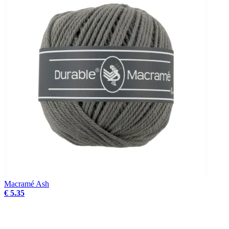
Macramé Ash
€ 5.35