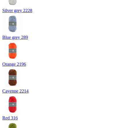
Silver grey 2228
Blue grey 289
Orange 2196
Cayenne 2214
Red 316