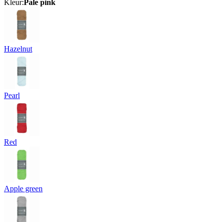
Kleur:
Pale pink
Hazelnut
Pearl
Red
Apple green