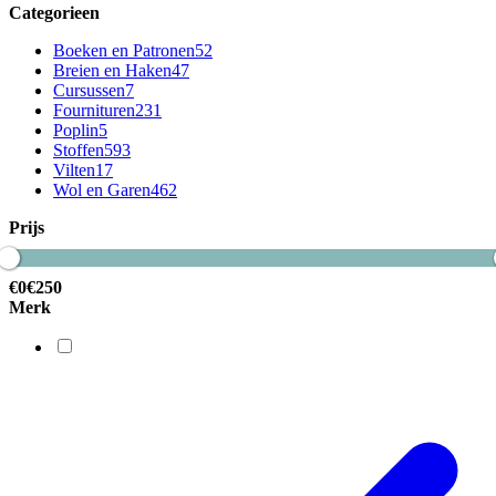
Categorieen
Boeken en Patronen
52
Breien en Haken
47
Cursussen
7
Fournituren
231
Poplin
5
Stoffen
593
Vilten
17
Wol en Garen
462
Prijs
€
0
€
250
Merk