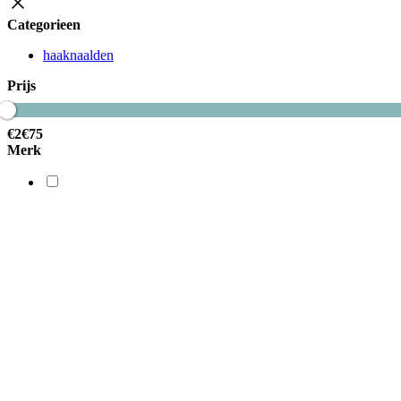
Categorieen
haaknaalden
Prijs
€
2
€
75
Merk