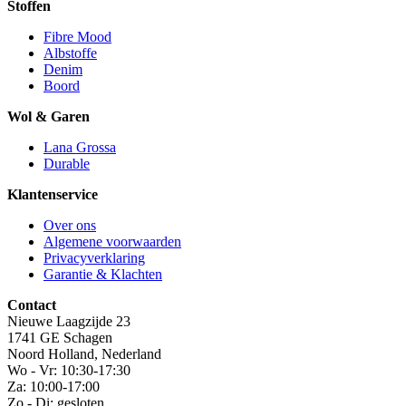
Stoffen
Fibre Mood
Albstoffe
Denim
Boord
Wol & Garen
Lana Grossa
Durable
Klantenservice
Over ons
Algemene voorwaarden
Privacyverklaring
Garantie & Klachten
Contact
Nieuwe Laagzijde 23
1741 GE Schagen
Noord Holland, Nederland
Wo - Vr: 10:30-17:30
Za: 10:00-17:00
Zo - Di: gesloten