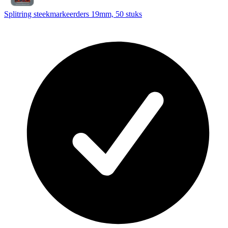
Splitring steekmarkeerders 19mm, 50 stuks