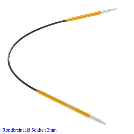
Rondbreinaald Sokken 3mm