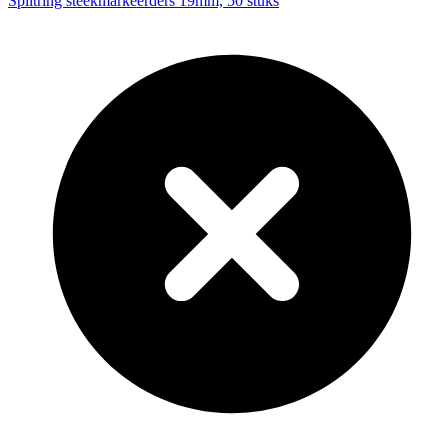
Splitring steekmarkeerders 19mm, 50 stuks