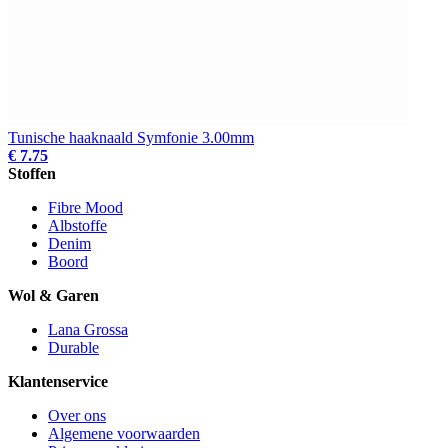
Tunische haaknaald Symfonie 3.00mm
€ 7.75
Stoffen
Fibre Mood
Albstoffe
Denim
Boord
Wol & Garen
Lana Grossa
Durable
Klantenservice
Over ons
Algemene voorwaarden