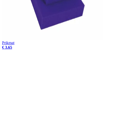
Prikmat
€ 3.65