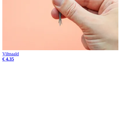
Viltnaald
€ 4.35