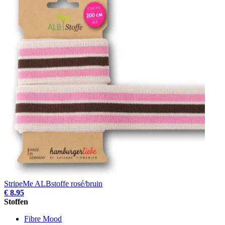
StripeMe ALBstoffe rosé/bruin
€ 8.95
Stoffen
Fibre Mood