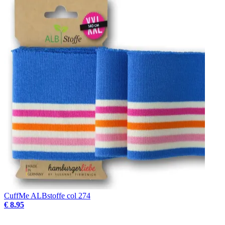
CuffMe ALBstoffe col 274
€ 8.95