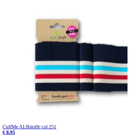
CuffMe ALBstoffe col 251
€ 8.95