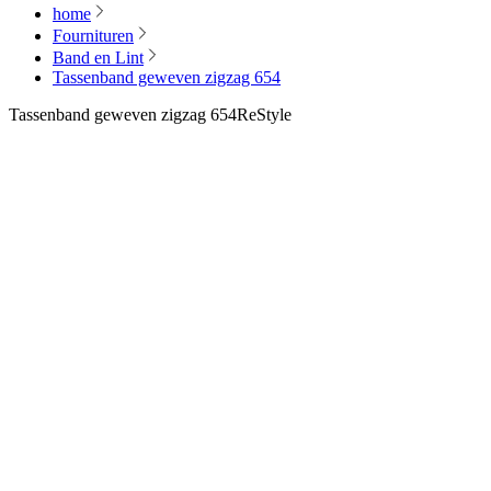
home
Fournituren
Band en Lint
Tassenband geweven zigzag 654
Tassenband geweven zigzag 654
ReStyle