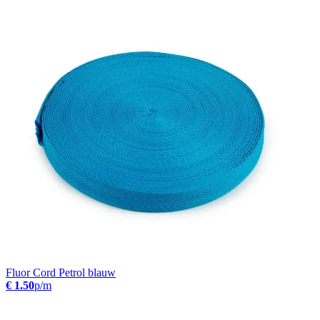
Fluor Cord Petrol blauw
€ 1.50
p/m