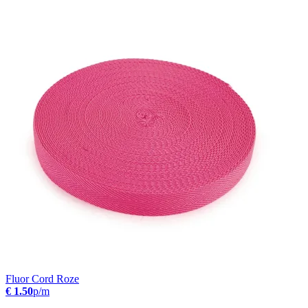
Fluor Cord Roze
€ 1.50
p/m