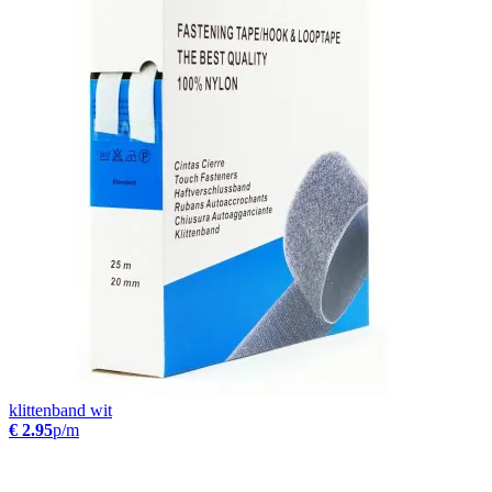
klittenband wit
€ 2.95
p/m