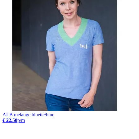
ALB melange bluette/blue
€ 22.50
p/m