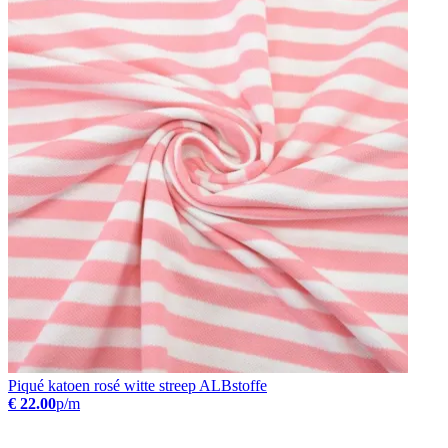
Piqué katoen rosé witte streep ALBstoffe
€ 22.00
p/m