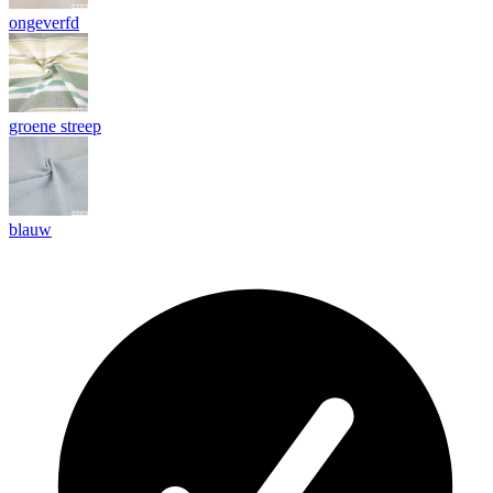
ongeverfd
groene streep
blauw