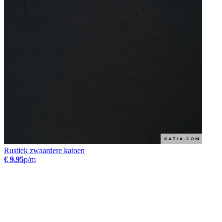
Rustiek zwaardere katoen
€ 9.95
p/m