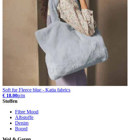
Soft fur Fleece blue - Katia fabrics
€ 18.00
p/m
Stoffen
Fibre Mood
Albstoffe
Denim
Boord
Wol & Garen