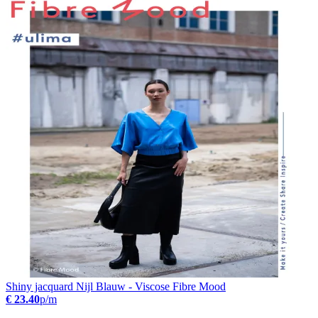
Shiny jacquard Nijl Blauw - Viscose Fibre Mood
€ 23.40
p/m