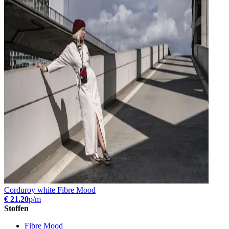
Corduroy white Fibre Mood
€ 21.20
p/m
Stoffen
Fibre Mood