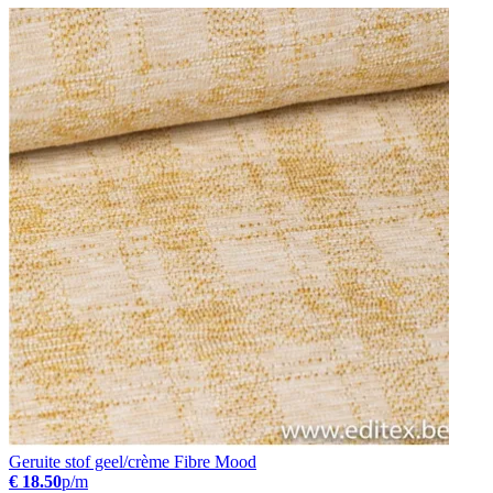
Geruite stof geel/crème Fibre Mood
€ 18.50
p/m