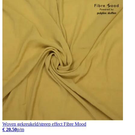
Woven gekreukeld/streep effect Fibre Mood
€ 20.50
p/m