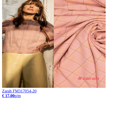
Zarah FM317054-20
€ 17.00
p/m