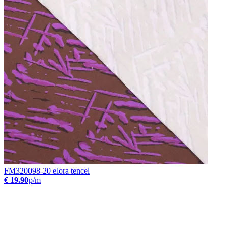
FM320098-20 elora tencel
€ 19.90
p/m