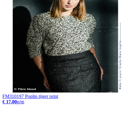
FM310197 Poplin tijger print
€ 17.00
p/m