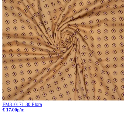
FM310171-30 Elora
€ 17.00
p/m