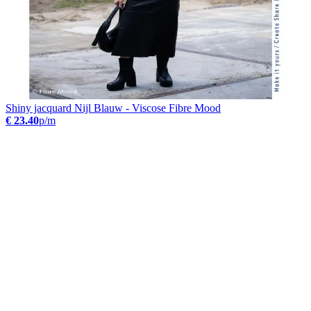
Shiny jacquard Nijl Blauw - Viscose Fibre Mood
€ 23.40
p/m