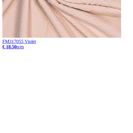
FM317055 Violet
€ 18.50
p/m