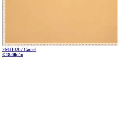
FM310207 Camel
€ 18.00
p/m