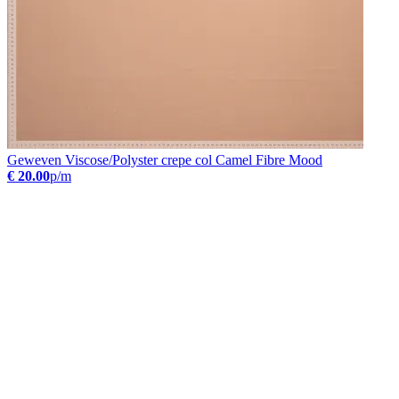
Geweven Viscose/Polyster crepe col Camel Fibre Mood
€ 20.00
p/m