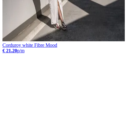
Corduroy white Fibre Mood
€ 21.20
p/m