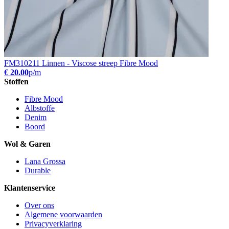
FM310211 Linnen - Viscose streep Fibre Mood
€ 20.00
p/m
Stoffen
Fibre Mood
Albstoffe
Denim
Boord
Wol & Garen
Lana Grossa
Durable
Klantenservice
Over ons
Algemene voorwaarden
Privacyverklaring