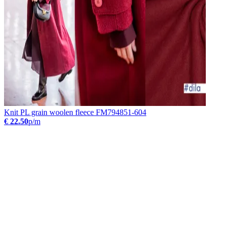
Knit PL grain woolen fleece FM794851-604
€ 22.50
p/m