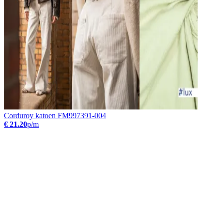
Corduroy katoen FM997391-004
€ 21.20
p/m