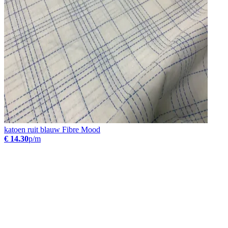
katoen ruit blauw Fibre Mood
€ 14.30
p/m