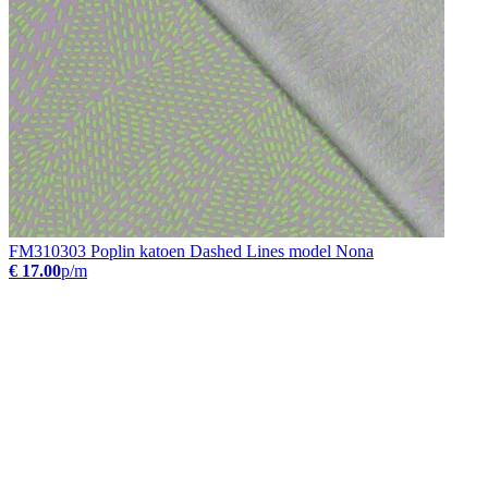
FM310303 Poplin katoen Dashed Lines model Nona
€ 17.00
p/m