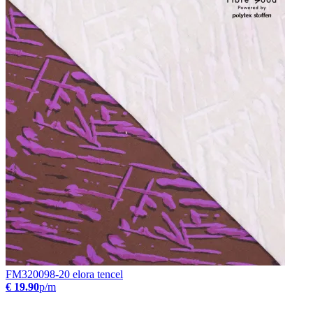
FM320098-20 elora tencel
€ 19.90
p/m