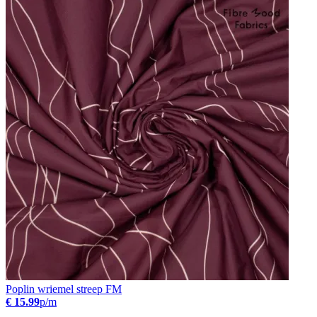
Poplin wriemel streep FM
€ 15.99
p/m