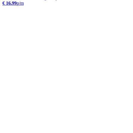
€ 16.99
p/m