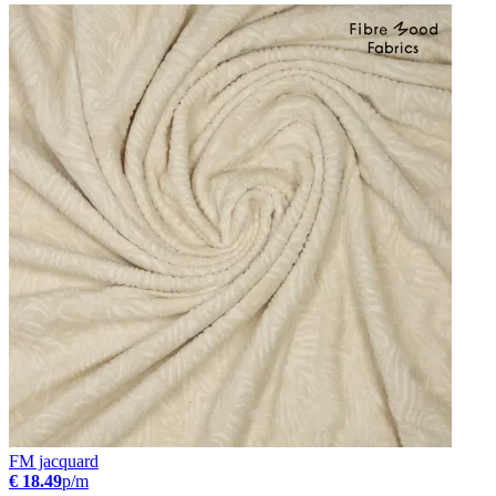
FM jacquard
€ 18.49
p/m