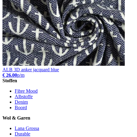
ALB 3D anker jacquard blue
€ 26.00
p/m
Stoffen
Fibre Mood
Albstoffe
Denim
Boord
Wol & Garen
Lana Grossa
Durable