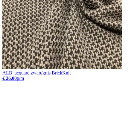
ALB jacquard zwart/grijs BrickKnit
€ 26.00
p/m