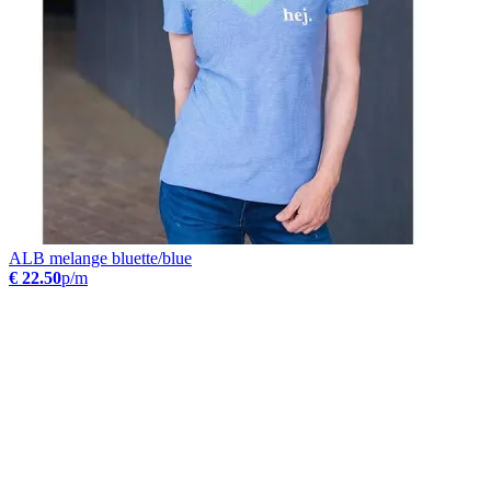
ALB melange bluette/blue
€ 22.50
p/m