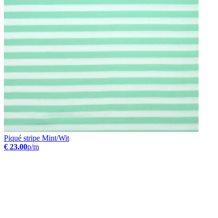
Piqué stripe Mint/Wit
€ 23.00
p/m