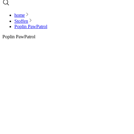
home
Stoffen
Poplin PawPatrol
Poplin PawPatrol