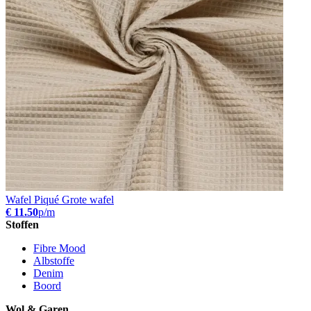
Wafel Piqué Grote wafel
€ 11.50
p/m
Stoffen
Fibre Mood
Albstoffe
Denim
Boord
Wol & Garen