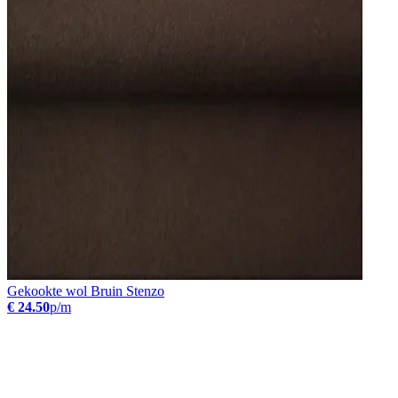
Gekookte wol Bruin Stenzo
€ 24.50
p/m