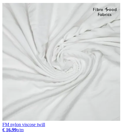
FM nylon viscose twill
€ 16.99
p/m