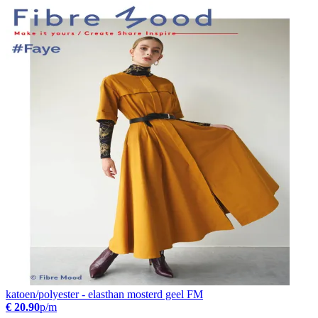
katoen/polyester - elasthan mosterd geel FM
€ 20.90
p/m