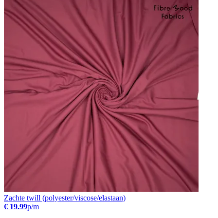
Zachte twill (polyester/viscose/elastaan)
€ 19.99
p/m