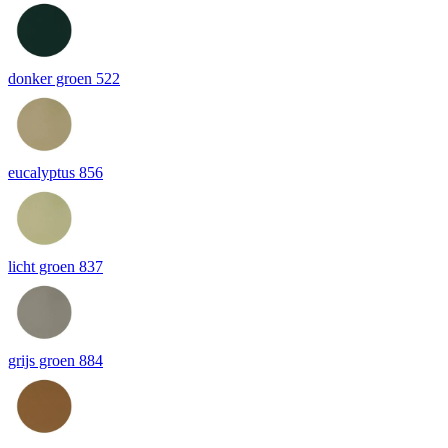
donker groen 522
eucalyptus 856
licht groen 837
grijs groen 884