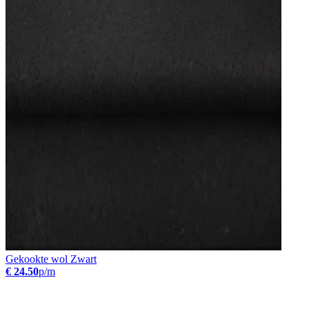
Gekookte wol Zwart
€ 24.50
p/m