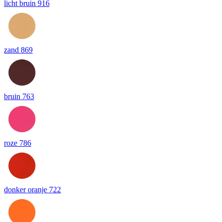
licht bruin 916
zand 869
bruin 763
roze 786
donker oranje 722