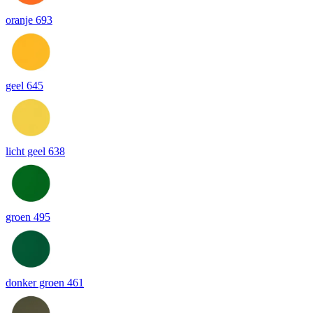
oranje 693
geel 645
licht geel 638
groen 495
donker groen 461