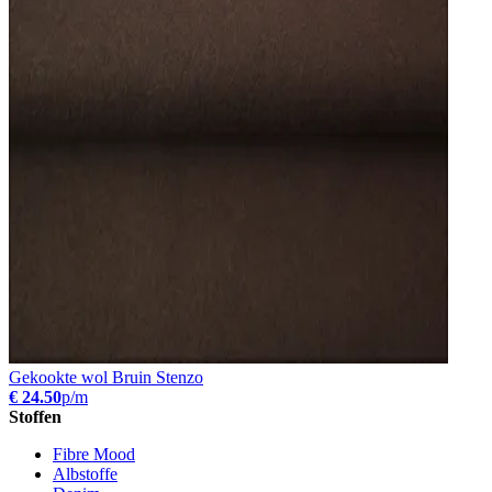
Gekookte wol Bruin Stenzo
€ 24.50
p/m
Stoffen
Fibre Mood
Albstoffe