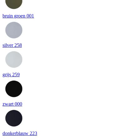
bruin groen 001
silver 258
grijs 259
zwart 000
donkerblauw 223