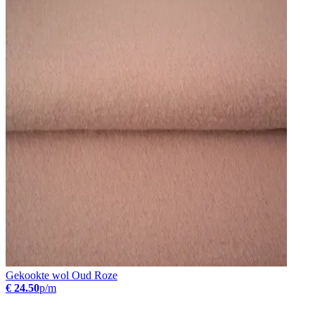
Gekookte wol Oud Roze
€ 24.50
p/m