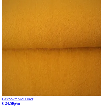
Gekookte wol Oker
€ 24.50
p/m