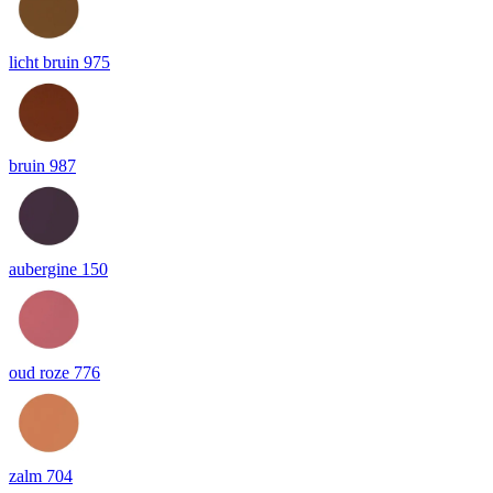
licht bruin 975
bruin 987
aubergine 150
oud roze 776
zalm 704