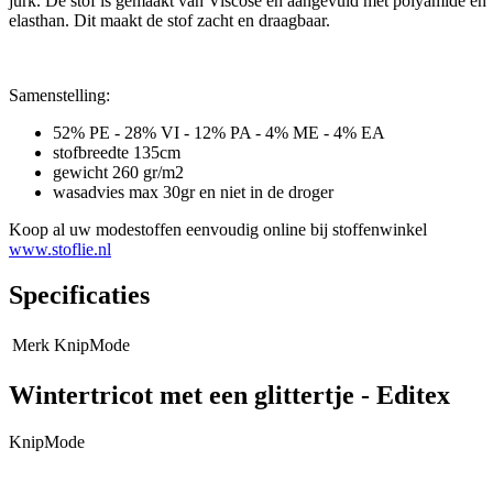
jurk. De stof is gemaakt van Viscose en aangevuld met polyamide en
elasthan. Dit maakt de stof zacht en draagbaar.
Samenstelling:
52% PE - 28% VI - 12% PA - 4% ME - 4% EA
stofbreedte 135cm
gewicht 260 gr/m2
wasadvies max 30gr en niet in de droger
Koop al uw modestoffen eenvoudig online bij stoffenwinkel
www.stoflie.nl
Specificaties
Merk
KnipMode
Wintertricot met een glittertje - Editex
KnipMode