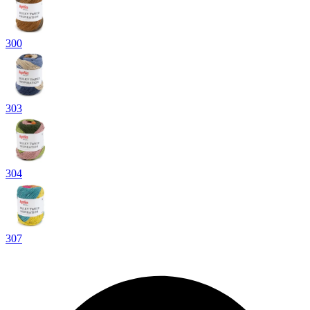
300
303
304
307