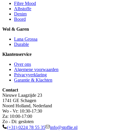
Fibre Mood
Albstoffe
Denim
Boord
Wol & Garen
Lana Grossa
Durable
Klantenservice
Over ons
Algemene voorwaarden
Privacyverklaring
Garantie & Klachten
Contact
Nieuwe Laagzijde 23
1741 GE Schagen
Noord Holland, Nederland
Wo - Vr: 10:30-17:30
Za: 10:00-17:00
Zo - Di: gesloten
(+31) 0224 78 55 35
info@stoflie.nl