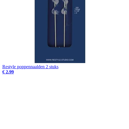
Restyle poppennaalden 2 stuks
€ 2.99