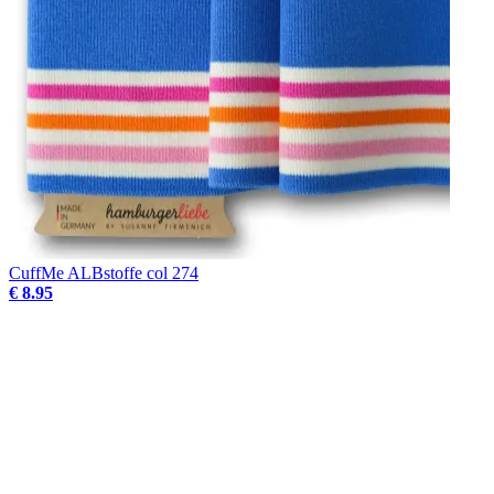
CuffMe ALBstoffe col 274
€ 8.95