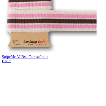
StripeMe ALBstoffe rosé/bruin
€ 8.95