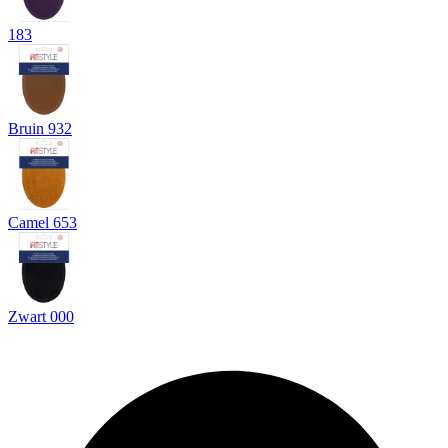
183
Bruin 932
Camel 653
Zwart 000