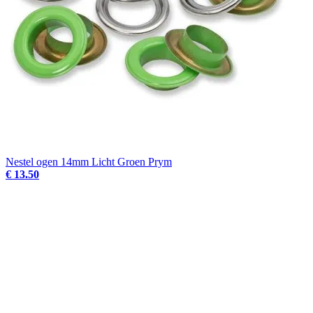
Nestel ogen 14mm Licht Groen Prym
€ 13.50