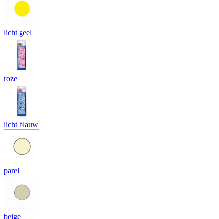
licht geel
roze
licht blauw
parel
beige