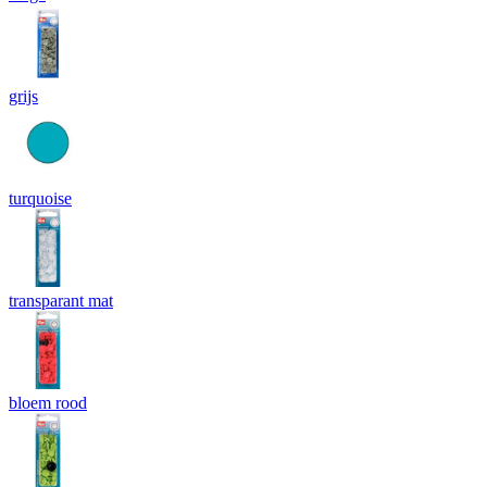
grijs
turquoise
transparant mat
bloem rood