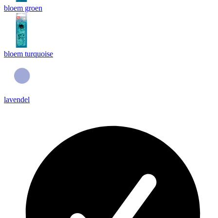
bloem groen
bloem turquoise
lavendel