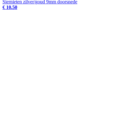
Siernieten zilver/goud 9mm doorsnede
€ 10.50