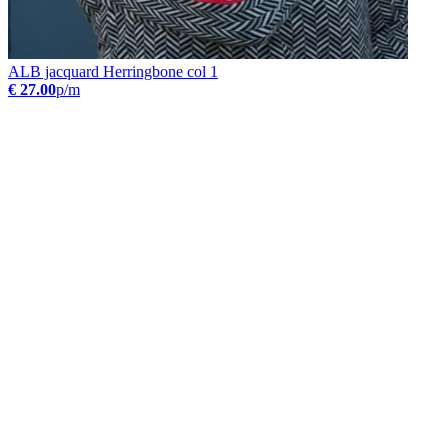
ALB jacquard Herringbone col 1
€ 27.00
p/m