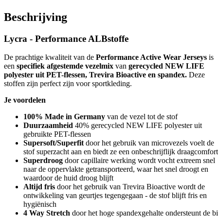
Beschrijving
Lycra - Performance ALBstoffe
De prachtige kwaliteit van de
Performance Active Wear Jerseys
is
een
specifiek afgestemde vezelmix
van
gerecycled NEW LIFE
polyester uit PET-flessen, Trevira Bioactive en spandex.
Deze
stoffen zijn perfect zijn voor sportkleding.
Je voordelen
100% Made in Germany
van de vezel tot de stof
Duurzaamheid
40% gerecycled NEW LIFE polyester uit
gebruikte PET-flessen
Supersoft/Superfit
door het gebruik van microvezels voelt de
stof superzacht aan en biedt ze een onbeschrijflijk draagcomfort
Superdroog
door capillaire werking wordt vocht extreem snel
naar de oppervlakte getransporteerd, waar het snel droogt en
waardoor de huid droog blijft
Altijd fris
door het gebruik van Trevira Bioactive wordt de
ontwikkeling van geurtjes tegengegaan - de stof blijft fris en
hygiënisch
4 Way Stretch
door het hoge spandexgehalte ondersteunt de bi