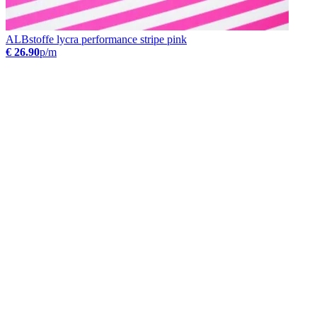
ALBstoffe lycra performance stripe pink
€ 26.90
p/m