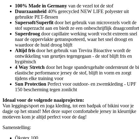
100% Made in Germany
van de vezel tot de stof
Duurzaamheid
40% gerecycled NEW LIFE polyester uit
gebruikte PET-flessen
Supersoft/Superfit
door het gebruik van microvezels voelt de
stof superzacht aan en biedt ze een onbeschrijflijk draagcomfort
Superdroog
door capillaire werking wordt vocht extreem snel
naar de oppervlakte getransporteerd, waar het snel droogt en
waardoor de huid droog blijft
Altijd fris
door het gebruik van Trevira Bioactive wordt de
ontwikkeling van geurtjes tegengegaan - de stof blijft fris en
hygiënisch
4 Way Stretch
door het hoge spandexgehalte ondersteunt de bi
elastische performance jersey de stof, blijft in vorm en zorgt
tijdens elke training voor
Sun Protection
Perfect voor outdoor- en zwemkleding - UPF
150 bescherming tegen zonlicht
Ideaal voor de volgende naaiprojecten:
Van leggings/sport en joga kleding, tot een badpak of bikini voor je
dagje op het strand! Met deze super comfortabele jersey in kleurrijke
motieven kom je altijd perfect voor de dag!
Samenstelling:
Ökotex 100