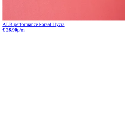
ALB performance koraal I lycra
€ 26.90
p/m