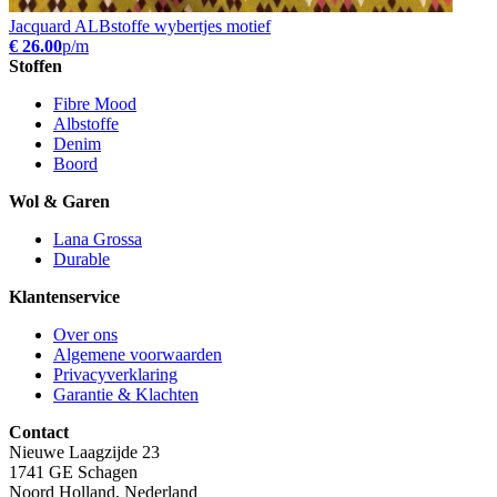
Jacquard ALBstoffe wybertjes motief
€ 26.00
p/m
Stoffen
Fibre Mood
Albstoffe
Denim
Boord
Wol & Garen
Lana Grossa
Durable
Klantenservice
Over ons
Algemene voorwaarden
Privacyverklaring
Garantie & Klachten
Contact
Nieuwe Laagzijde 23
1741 GE Schagen
Noord Holland, Nederland