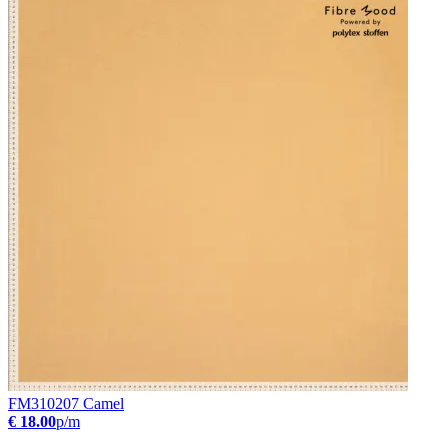
FM310207 Camel
€ 18.00
p/m