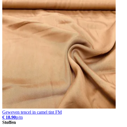
Geweven tencel in camel tint FM
€ 18.90
p/m
Stoffen