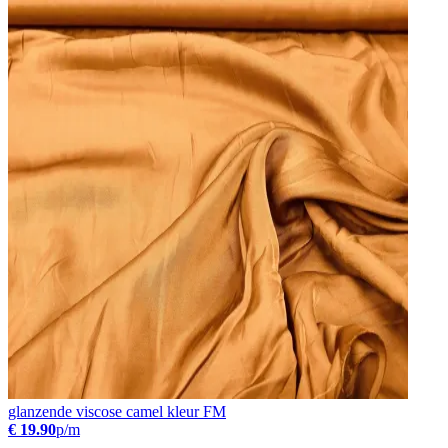
glanzende viscose camel kleur FM
€ 19.90
p/m