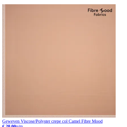
Geweven Viscose/Polyster crepe col Camel Fibre Mood
€ 20.00
p/m