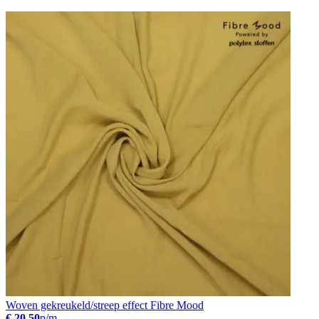
Woven gekreukeld/streep effect Fibre Mood
€ 20.50
p/m