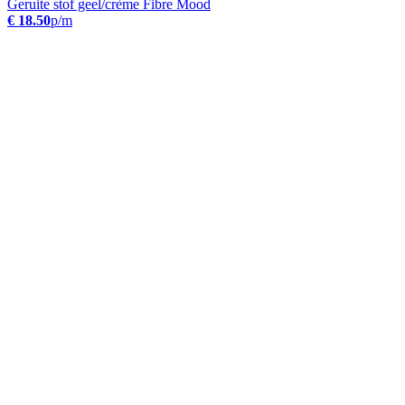
Geruite stof geel/crème Fibre Mood
€ 18.50
p/m