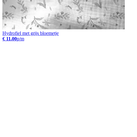
Hydrofiel met grijs bloemetje
€ 11.00
p/m