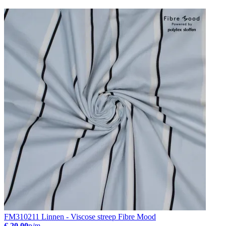
FM310211 Linnen - Viscose streep Fibre Mood
€ 20.00
p/m