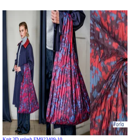
Knit 3D splash FM923409-10