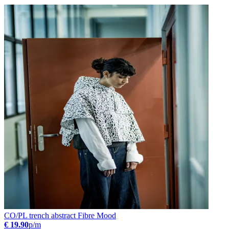
CO/PL trench abstract Fibre Mood
€ 19.90
p/m