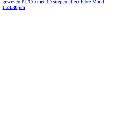
geweven PL/CO met 3D strepen effect Fibre Mood
€ 23.30
p/m