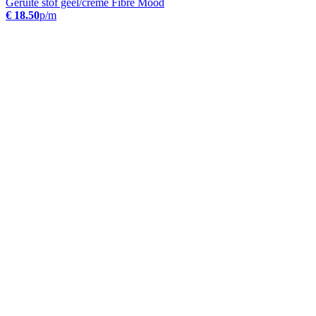
Geruite stof geel/crème Fibre Mood
€ 18.50
p/m