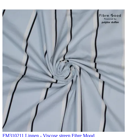
FM310211 Linnen - Viscose streep Fibre Mood