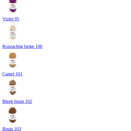
Violet 95
Rozeachtig beige 100
Camel 101
Bleek bruin 102
Bruin 103