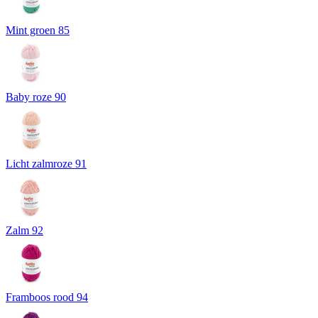
Mint groen 85
Baby roze 90
Licht zalmroze 91
Zalm 92
Framboos rood 94