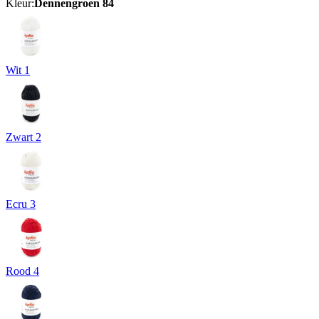
Kleur:
Dennengroen 84
Wit 1
Zwart 2
Ecru 3
Rood 4