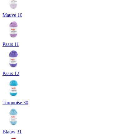
Mauve 10
Paars 11
Paars 12
Turquoise 30
Blauw 31