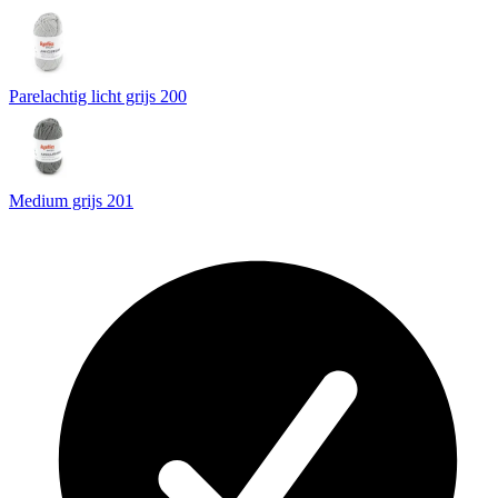
Parelachtig licht grijs 200
Medium grijs 201