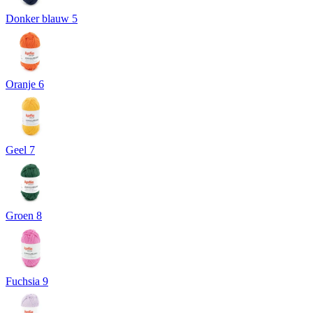
Donker blauw 5
Oranje 6
Geel 7
Groen 8
Fuchsia 9