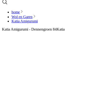
home
Wol en Garen
Katia Amigurumi
Katia Amigurumi - Dennengroen 84
Katia