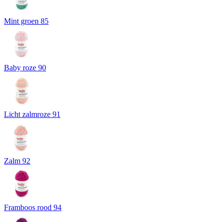
Mint groen 85
Baby roze 90
Licht zalmroze 91
Zalm 92
Framboos rood 94