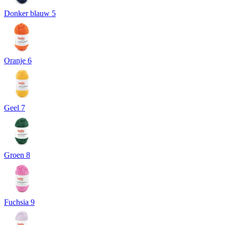
Donker blauw 5
Oranje 6
Geel 7
Groen 8
Fuchsia 9