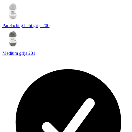
Parelachtig licht grijs 200
Medium grijs 201