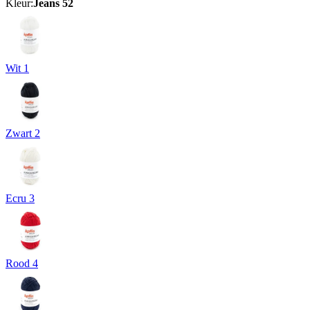
Kleur:
Jeans 52
Wit 1
Zwart 2
Ecru 3
Rood 4