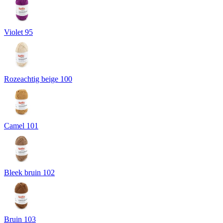
Violet 95
Rozeachtig beige 100
Camel 101
Bleek bruin 102
Bruin 103