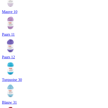
Mauve 10
Paars 11
Paars 12
Turquoise 30
Blauw 31