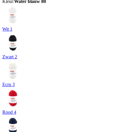
Kleur:
Water blauw 80
Wit 1
Zwart 2
Ecru 3
Rood 4