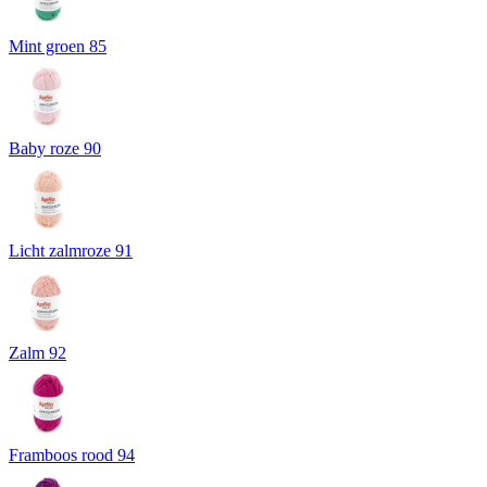
Mint groen 85
Baby roze 90
Licht zalmroze 91
Zalm 92
Framboos rood 94