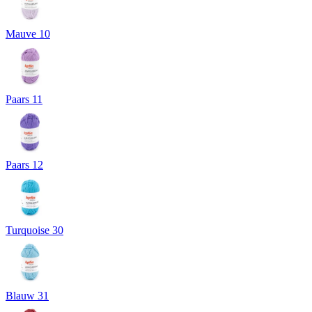
Mauve 10
Paars 11
Paars 12
Turquoise 30
Blauw 31