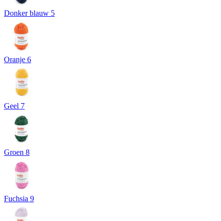
Donker blauw 5
Oranje 6
Geel 7
Groen 8
Fuchsia 9