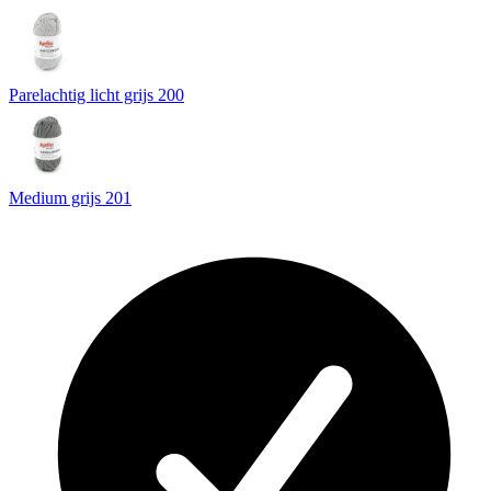
Parelachtig licht grijs 200
Medium grijs 201