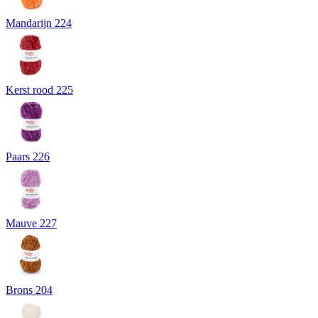
Mandarijn 224
Kerst rood 225
Paars 226
Mauve 227
Brons 204