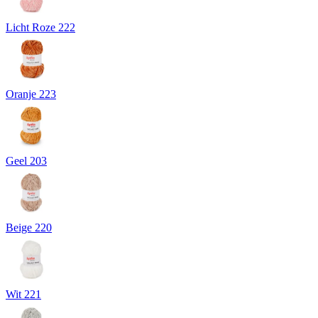
Licht Roze 222
Oranje 223
Geel 203
Beige 220
Wit 221