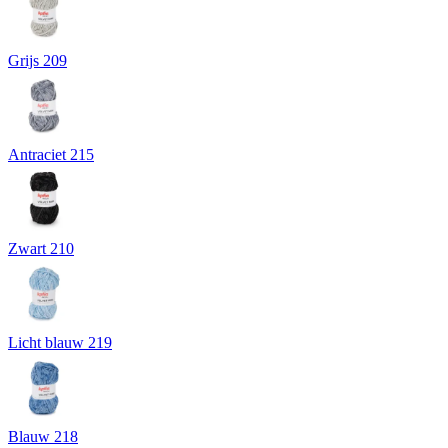
Grijs 209
Antraciet 215
Zwart 210
Licht blauw 219
Blauw 218