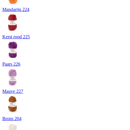
Mandarijn 224
Kerst rood 225
Paars 226
Mauve 227
Brons 204