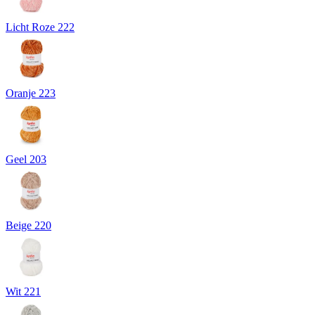
Licht Roze 222
Oranje 223
Geel 203
Beige 220
Wit 221