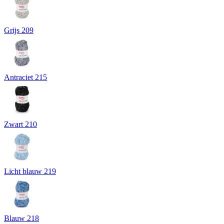
Grijs 209
Antraciet 215
Zwart 210
Licht blauw 219
Blauw 218