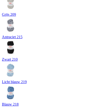
Grijs 209
Antraciet 215
Zwart 210
Licht blauw 219
Blauw 218