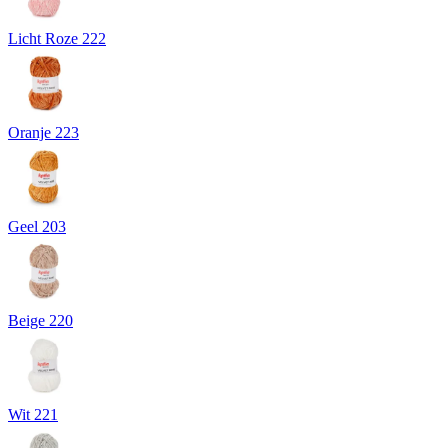
Licht Roze 222
Oranje 223
Geel 203
Beige 220
Wit 221