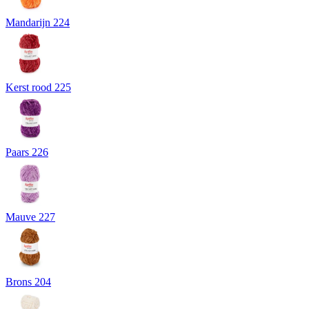
Mandarijn 224
Kerst rood 225
Paars 226
Mauve 227
Brons 204