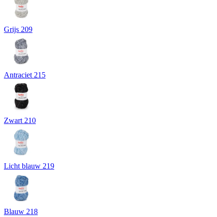
Grijs 209
Antraciet 215
Zwart 210
Licht blauw 219
Blauw 218