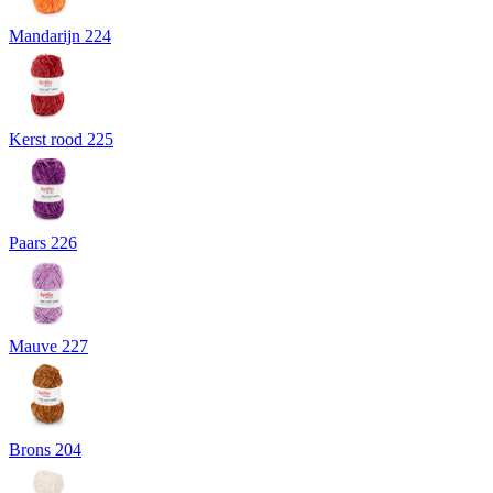
Mandarijn 224
Kerst rood 225
Paars 226
Mauve 227
Brons 204