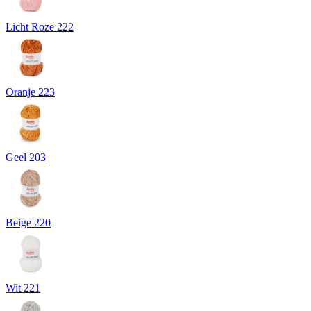
Licht Roze 222
Oranje 223
Geel 203
Beige 220
Wit 221